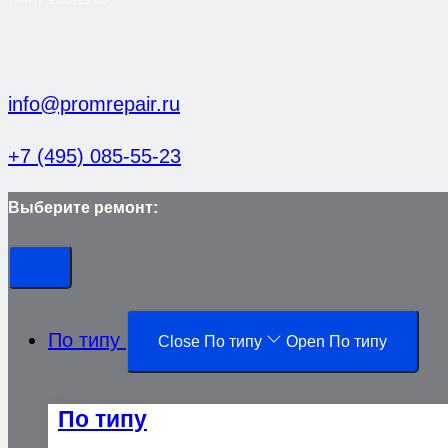
info@promrepair.ru
+7 (495) 085-55-23
Выберите ремонт:
По типу
Close По типу
Open По типу
По типу