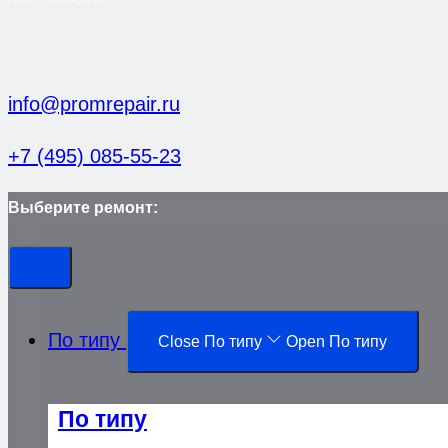
info@promrepair.ru
+7 (495) 085-55-23
Выберите ремонт:
По типу
Close По типу
Open По типу
По типу