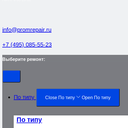
info@promrepair.ru
+7 (495) 085-55-23
Выберите ремонт:
По типу
Close По типу
Open По типу
По типу