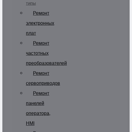
типы
Ремонт
электронных
плат
Ремонт
частотных
преобразователей
Ремонт
сервоприводов
Ремонт
панелей
оператора,
HMI