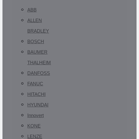
ABB
ALLEN
BRADLEY
BOSCH
BAUMER
THALHEIM
DANFOSS
FANUC
HITACHI
HYUNDAI
Innovert
KONE
LENZE