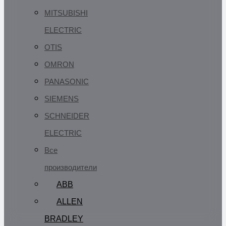
MITSUBISHI
ELECTRIC
OTIS
OMRON
PANASONIC
SIEMENS
SCHNEIDER
ELECTRIC
Все
производители
ABB
ALLEN
BRADLEY