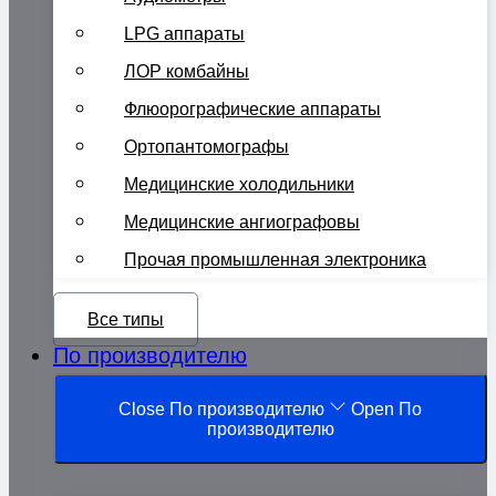
LPG аппараты
ЛОР комбайны
Флюорографические аппараты
Ортопантомографы
Медицинские холодильники
Медицинские ангиографовы
Прочая промышленная электроника
Все типы
По производителю
Close По производителю
Open По
производителю