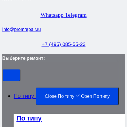
Whatsapp
Telegram
info@promrepair.ru
+7 (495) 085-55-23
Выберите ремонт:
По типу
Close По типу
Open По типу
По типу