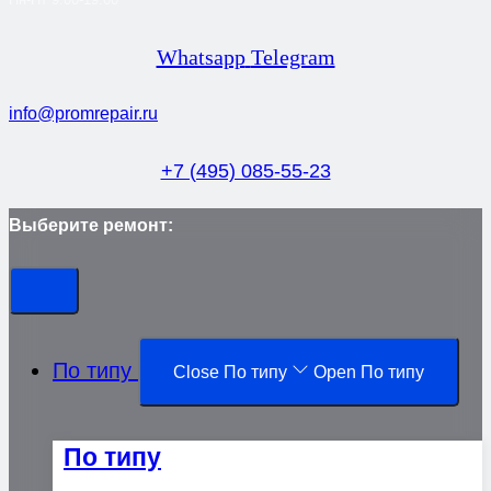
Whatsapp
Telegram
info@promrepair.ru
+7 (495) 085-55-23
Выберите ремонт:
По типу
Close По типу
Open По типу
По типу