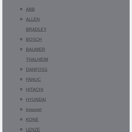
ABB
ALLEN
BRADLEY
BOSCH
BAUMER
THALHEIM
DANFOSS
FANUC
HITACHI
HYUNDAI
Innovert
KONE
LENZE