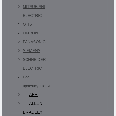
MITSUBISHI
ELECTRIC
OTIS
OMRON
PANASONIC
SIEMENS
SCHNEIDER
ELECTRIC
Все
производители
ABB
ALLEN
BRADLEY