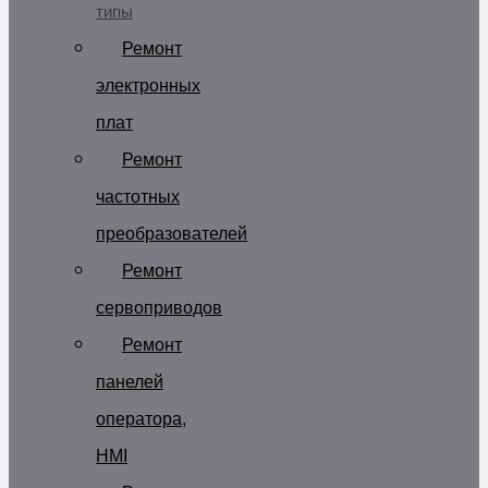
типы
Ремонт
электронных
плат
Ремонт
частотных
преобразователей
Ремонт
сервоприводов
Ремонт
панелей
оператора,
HMI