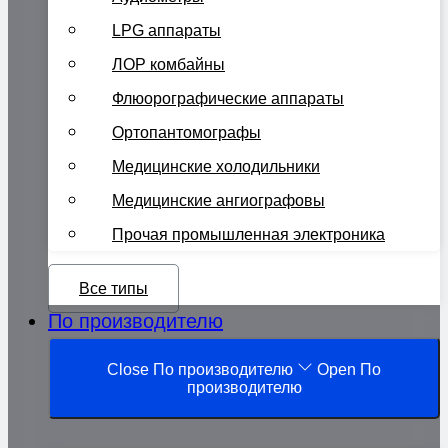
LPG аппараты
ЛОР комбайны
Флюорографические аппараты
Ортопантомографы
Медицинские холодильники
Медицинские ангиографовы
Прочая промышленная электроника
Все типы
По производителю
Close По производителю
Open По
производителю