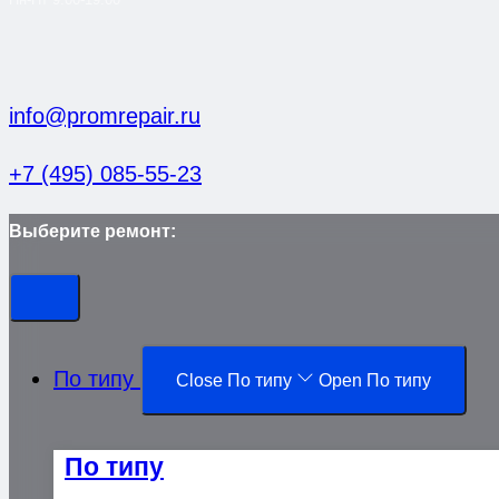
info@promrepair.ru
+7 (495) 085-55-23
Выберите ремонт:
По типу
Close По типу
Open По типу
По типу