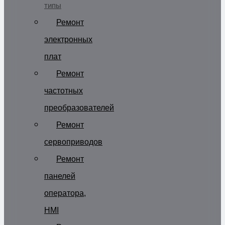
типы
Ремонт
электронных
плат
Ремонт
частотных
преобразователей
Ремонт
сервоприводов
Ремонт
панелей
оператора,
HMI