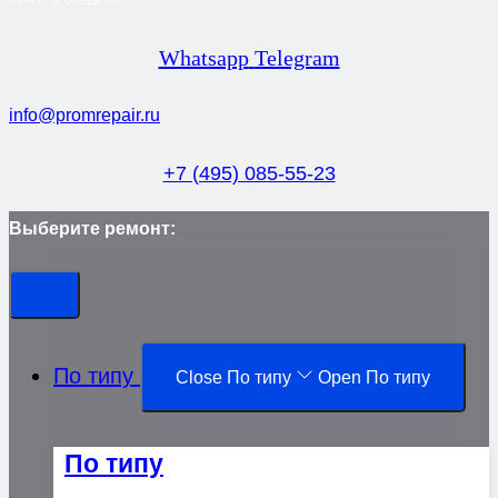
Whatsapp
Telegram
info@promrepair.ru
+7 (495) 085-55-23
Выберите ремонт:
По типу
Close По типу
Open По типу
По типу