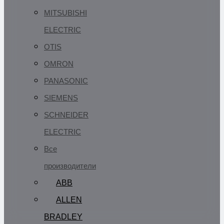
MITSUBISHI
ELECTRIC
OTIS
OMRON
PANASONIC
SIEMENS
SCHNEIDER
ELECTRIC
Все
производители
ABB
ALLEN
BRADLEY