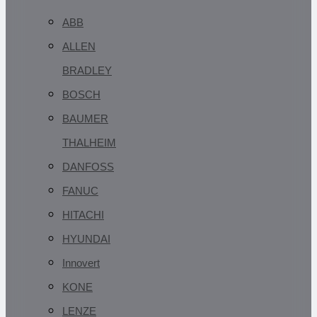
ABB
ALLEN
BRADLEY
BOSCH
BAUMER
THALHEIM
DANFOSS
FANUC
HITACHI
HYUNDAI
Innovert
KONE
LENZE