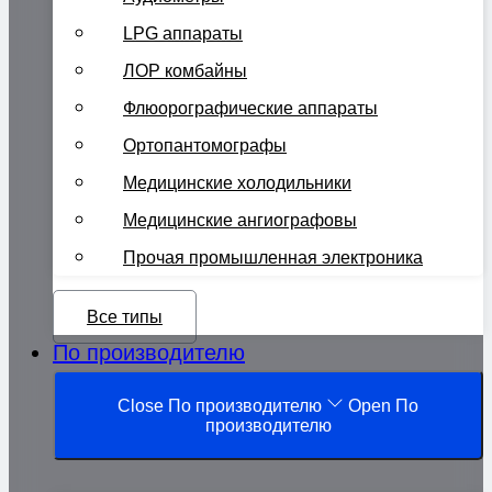
LPG аппараты
ЛОР комбайны
Флюорографические аппараты
Ортопантомографы
Медицинские холодильники
Медицинские ангиографовы
Прочая промышленная электроника
Все типы
По производителю
Close По производителю
Open По
производителю