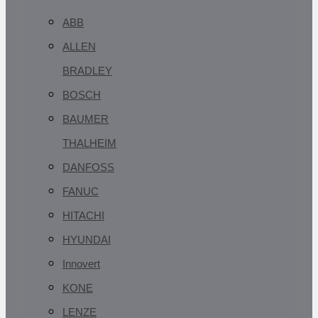
ABB
ALLEN
BRADLEY
BOSCH
BAUMER
THALHEIM
DANFOSS
FANUC
HITACHI
HYUNDAI
Innovert
KONE
LENZE