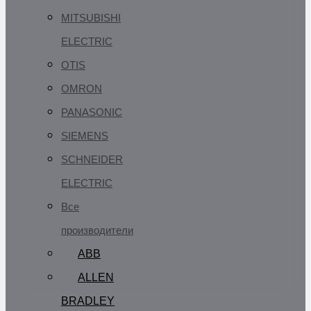
MITSUBISHI
ELECTRIC
OTIS
OMRON
PANASONIC
SIEMENS
SCHNEIDER
ELECTRIC
Все
производители
ABB
ALLEN
BRADLEY