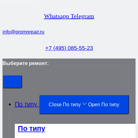
Whatsapp
Telegram
info@promrepair.ru
+7 (495) 085-55-23
Выберите ремонт:
По типу
Close По типу
Open По типу
По типу