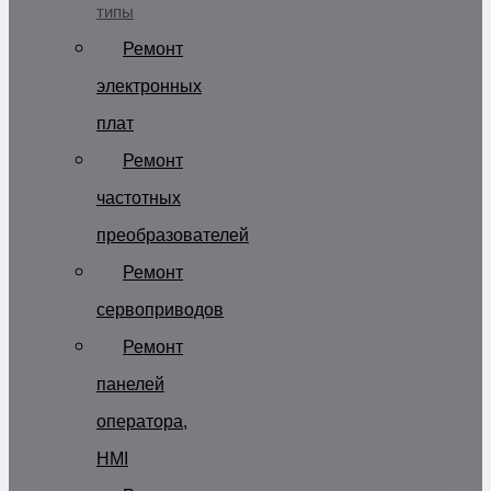
типы
Ремонт
электронных
плат
Ремонт
частотных
преобразователей
Ремонт
сервоприводов
Ремонт
панелей
оператора,
HMI