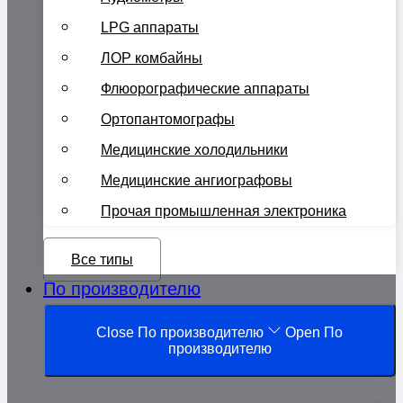
LPG аппараты
ЛОР комбайны
Флюорографические аппараты
Ортопантомографы
Медицинские холодильники
Медицинские ангиографовы
Прочая промышленная электроника
Все типы
По производителю
Close По производителю
Open По
производителю