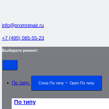
info@promrepair.ru
+7 (495) 085-55-23
Выберите ремонт:
По типу
Close По типу
Open По типу
По типу