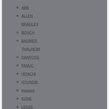
ABB
ALLEN
BRADLEY
BOSCH
BAUMER
THALHEIM
DANFOSS
FANUC
HITACHI
HYUNDAI
Innovert
KONE
LENZE