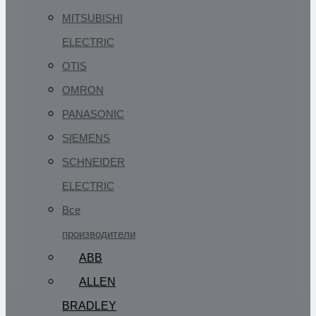
MITSUBISHI
ELECTRIC
OTIS
OMRON
PANASONIC
SIEMENS
SCHNEIDER
ELECTRIC
Все
производители
ABB
ALLEN
BRADLEY