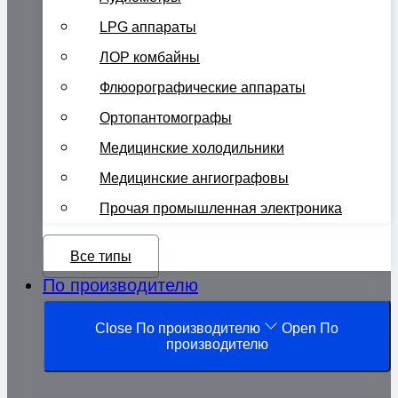
LPG аппараты
ЛОР комбайны
Флюорографические аппараты
Ортопантомографы
Медицинские холодильники
Медицинские ангиографовы
Прочая промышленная электроника
Все типы
По производителю
Close По производителю
Open По
производителю