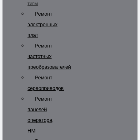
типы
Ремонт
электронных
плат
Ремонт
частотных
преобразователей
Ремонт
сервоприводов
Ремонт
панелей
оператора,
HMI