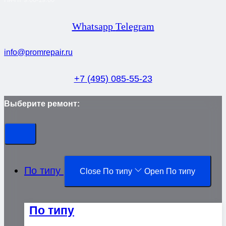
Whatsapp
Telegram
info@promrepair.ru
+7 (495) 085-55-23
Выберите ремонт:
По типу
Close По типу
Open По типу
По типу