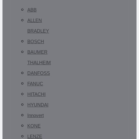
ABB
ALLEN
BRADLEY
BOSCH
BAUMER
THALHEIM
DANFOSS
FANUC
HITACHI
HYUNDAI
Innovert
KONE
LENZE