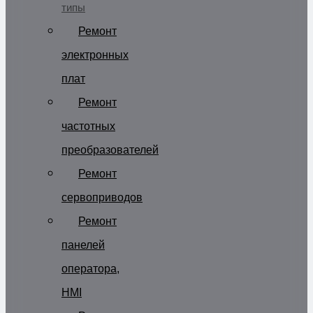
типы
Ремонт
электронных
плат
Ремонт
частотных
преобразователей
Ремонт
сервоприводов
Ремонт
панелей
оператора,
HMI