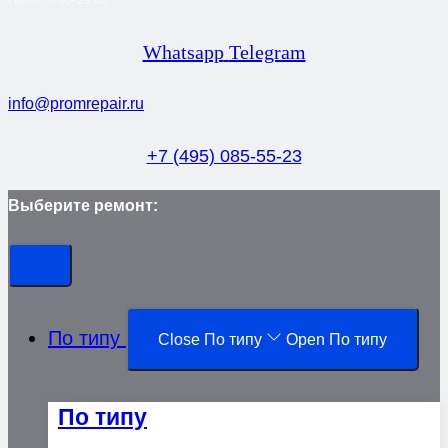
Whatsapp
Telegram
info@promrepair.ru
+7 (495) 085-55-23
Выберите ремонт:
По типу
Close По типу
Open По типу
По типу