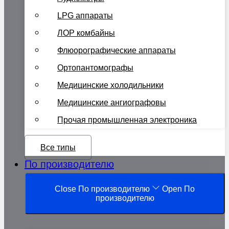
LPG аппараты
ЛОР комбайны
Флюорографические аппараты
Ортопантомографы
Медицинские холодильники
Медицинские ангиографовы
Прочая промышленная электроника
Все типы
По производителю
Close По производителю
Open По
производителю