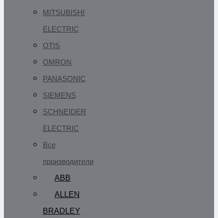
MITSUBISHI
ELECTRIC
OTIS
OMRON
PANASONIC
SIEMENS
SCHNEIDER
ELECTRIC
Все
производители
ABB
ALLEN
BRADLEY